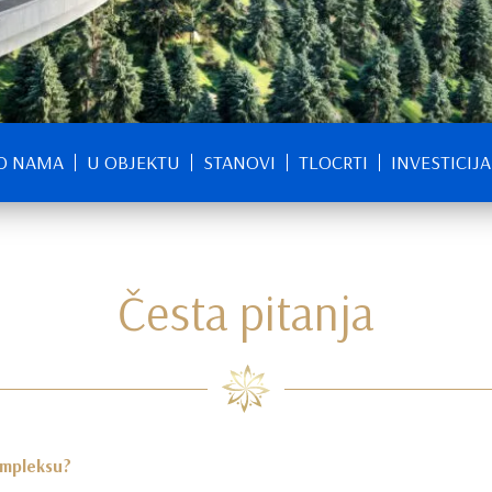
O NAMA
U OBJEKTU
STANOVI
TLOCRTI
INVESTICIJA
Česta pitanja
ompleksu?