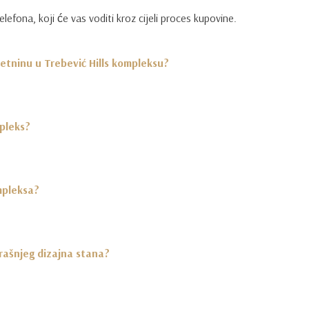
elefona, koji će vas voditi kroz cijeli proces kupovine.
retninu u Trebević Hills kompleksu?
mpleks?
mpleksa?
rašnjeg dizajna stana?